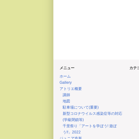
メニュー
カテ
ホーム
Gallery
アトリエ概要
講師
地図
駐車場について(重要)
新型コロナウイルス感染症等の対応
(学級閉鎖等)
千里祭り「アートを学ぼう! 遊ぼ
う!!」2022
ジュニア造形