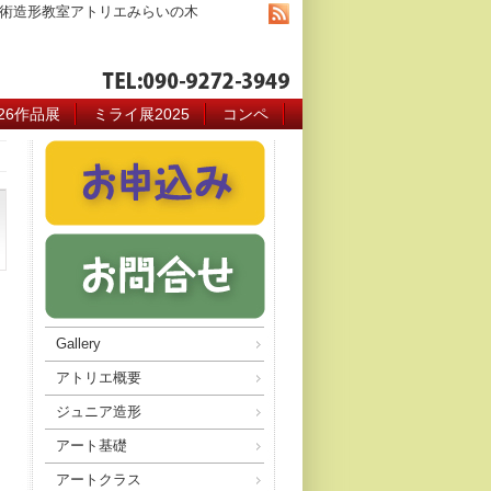
術造形教室アトリエみらいの木
026作品展
ミライ展2025
コンペ
Gallery
アトリエ概要
ジュニア造形
アート基礎
アートクラス