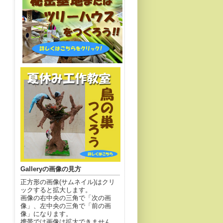
Galleryの画像の見方
正方形の画像(サムネイル)はクリ
ックすると拡大します。
画像の右中央の三角で「次の画
像」、左中央の三角で「前の画
像」になります。
携帯では画像は拡大できません