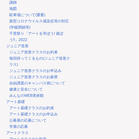
講師
地図
駐車場について(重要)
新型コロナウイルス感染症等の対応
(学級閉鎖等)
千里祭り「アートを学ぼう! 遊ぼ
う!!」2022
ジュニア造形
ジュニア造形クラスのお約束
毎回持ってくるもの(ジュニア造形ク
ラス)
ジュニア造形クラスのお申込み
ジュニア造形クラスのお振替
自由課題のキャンバス画について
健康と安全について
みんなのWEB美術館
アート基礎
アート基礎クラスのお約束
アート基礎クラスのお申込み
公募展の応募について
学展の応募
アートクラス