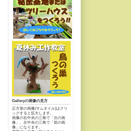
Galleryの画像の見方
正方形の画像(サムネイル)はクリ
ックすると拡大します。
画像の右中央の三角で「次の画
像」、左中央の三角で「前の画
像」になります。