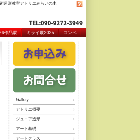
術造形教室アトリエみらいの木
026作品展
ミライ展2025
コンペ
Gallery
アトリエ概要
ジュニア造形
アート基礎
アートクラス