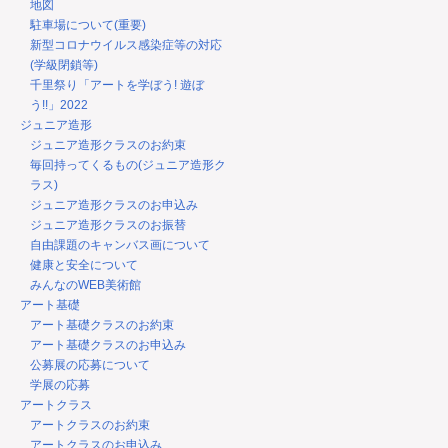
地図
駐車場について(重要)
新型コロナウイルス感染症等の対応
(学級閉鎖等)
千里祭り「アートを学ぼう! 遊ぼ
う!!」2022
ジュニア造形
ジュニア造形クラスのお約束
毎回持ってくるもの(ジュニア造形ク
ラス)
ジュニア造形クラスのお申込み
ジュニア造形クラスのお振替
自由課題のキャンバス画について
健康と安全について
みんなのWEB美術館
アート基礎
アート基礎クラスのお約束
アート基礎クラスのお申込み
公募展の応募について
学展の応募
アートクラス
アートクラスのお約束
アートクラスのお申込み