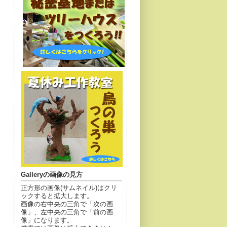
Galleryの画像の見方
正方形の画像(サムネイル)はクリ
ックすると拡大します。
画像の右中央の三角で「次の画
像」、左中央の三角で「前の画
像」になります。