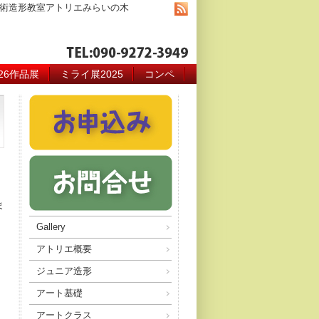
術造形教室アトリエみらいの木
026作品展
ミライ展2025
コンペ
ま
Gallery
アトリエ概要
ジュニア造形
アート基礎
アートクラス