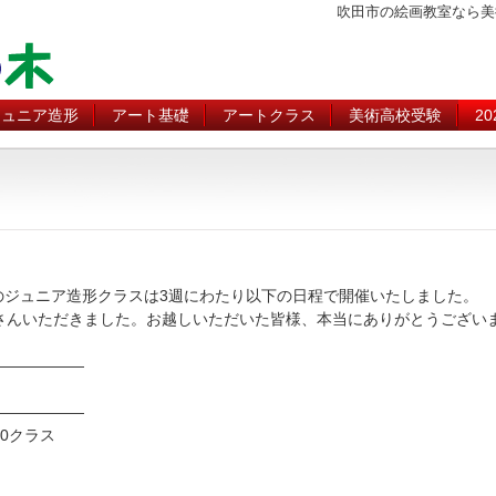
吹田市の絵画教室なら美
ジュニア造形
アート基礎
アートクラス
美術高校受験
2
8のジュニア造形クラスは3週にわたり以下の日程で開催いたしました。
さんいただきました。お越しいただいた皆様、本当にありがとうござい
——————
——————
00クラス