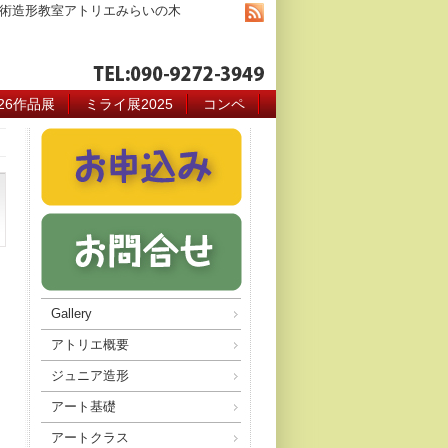
術造形教室アトリエみらいの木
026作品展
ミライ展2025
コンペ
Gallery
アトリエ概要
ジュニア造形
アート基礎
アートクラス