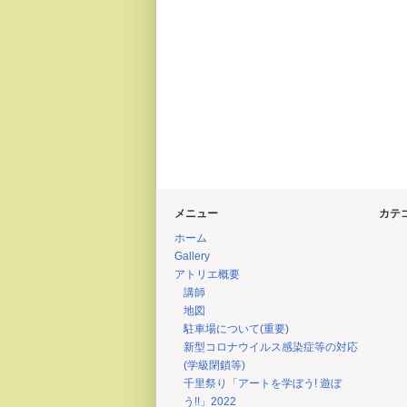
メニュー
カテ
ホーム
Gallery
アトリエ概要
講師
地図
駐車場について(重要)
新型コロナウイルス感染症等の対応
(学級閉鎖等)
千里祭り「アートを学ぼう! 遊ぼ
う!!」2022