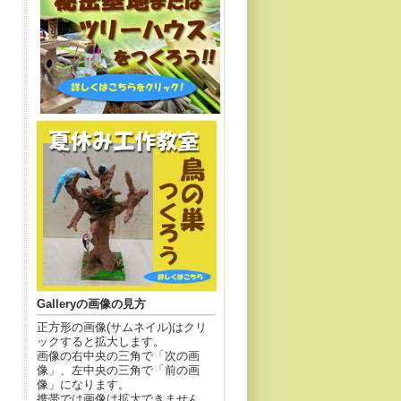
Galleryの画像の見方
正方形の画像(サムネイル)はクリ
ックすると拡大します。
画像の右中央の三角で「次の画
像」、左中央の三角で「前の画
像」になります。
携帯では画像は拡大できません