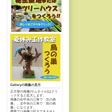
Galleryの画像の見方
正方形の画像(サムネイル)はクリ
ックすると拡大します。
画像の右中央の三角で「次の画
像」、左中央の三角で「前の画
像」になります。
携帯では画像は拡大できません