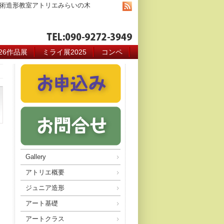
術造形教室アトリエみらいの木
026作品展
ミライ展2025
コンペ
Gallery
アトリエ概要
ジュニア造形
アート基礎
アートクラス