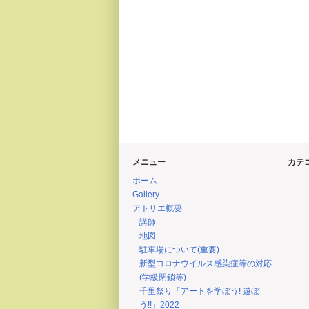
メニュー
カテ
ホーム
Gallery
アトリエ概要
講師
地図
駐車場について(重要)
新型コロナウイルス感染症等の対応
(学級閉鎖等)
千里祭り「アートを学ぼう! 遊ぼ
う!!」2022