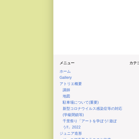
メニュー
カテ
ホーム
Gallery
アトリエ概要
講師
地図
駐車場について(重要)
新型コロナウイルス感染症等の対応
(学級閉鎖等)
千里祭り「アートを学ぼう! 遊ぼ
う!!」2022
ジュニア造形