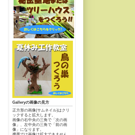
Galleryの画像の見方
正方形の画像(サムネイル)はクリ
ックすると拡大します。
画像の右中央の三角で「次の画
像」、左中央の三角で「前の画
像」になります。
携帯では画像は拡大できません