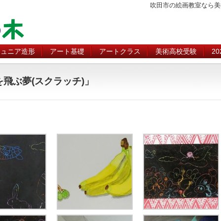
吹田市の絵画教室なら美
ジュニア造形
アート基礎
アートクラス
美術高校受験
2
空を飛ぶ夢(スクラッチ)」