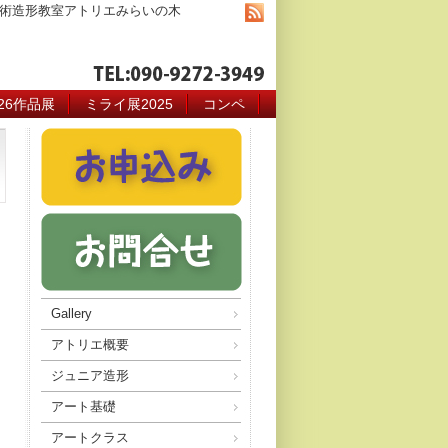
術造形教室アトリエみらいの木
026作品展
ミライ展2025
コンペ
Gallery
アトリエ概要
ジュニア造形
アート基礎
アートクラス