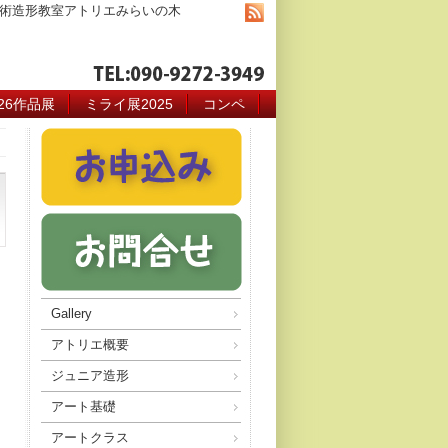
術造形教室アトリエみらいの木
026作品展
ミライ展2025
コンペ
Gallery
アトリエ概要
ジュニア造形
アート基礎
アートクラス