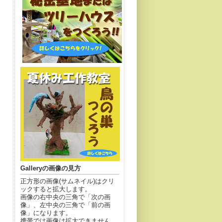
Galleryの画像の見方
正方形の画像(サムネイル)はクリ
ックすると拡大します。
画像の右中央の三角で「次の画
像」、左中央の三角で「前の画
像」になります。
携帯では画像は拡大できません