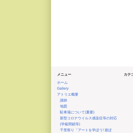
メニュー
カテ
ホーム
Gallery
アトリエ概要
講師
地図
駐車場について(重要)
新型コロナウイルス感染症等の対応
(学級閉鎖等)
千里祭り「アートを学ぼう! 遊ぼ