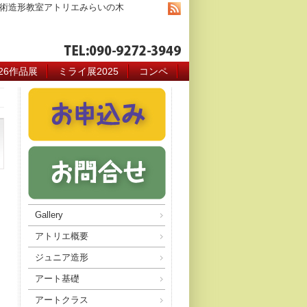
術造形教室アトリエみらいの木
026作品展
ミライ展2025
コンペ
Gallery
アトリエ概要
ジュニア造形
アート基礎
アートクラス