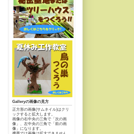
Galleryの画像の見方
正方形の画像(サムネイル)はクリ
ックすると拡大します。
画像の右中央の三角で「次の画
像」、左中央の三角で「前の画
像」になります。
携帯では画像は拡大できません