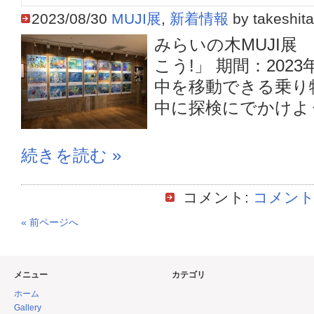
2023/08/30
MUJI展
,
新着情報
by takeshita
みらいの木MUJI展 
こう!」 期間：2023
中を移動できる乗り
中に探検にでかけよう! 
続きを読む »
コメント:
コメント
« 前ページへ
メニュー
カテゴリ
ホーム
Gallery