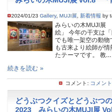
2024/01/23
Gallery
,
MUJI展
,
新着情報
by t
みらいの木MUJI展 v
絵」 今年の干支は
でも唯一架空の動物
も古来より絵師が情
たテーマです。 教...
続きを読む »
コメント:
コメント
どうぶつクイズとどうぶつ
2023 みらいの木MUJI展 Vol