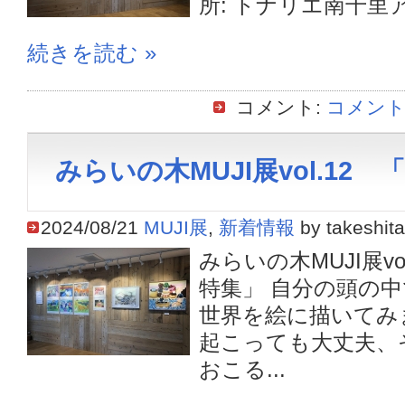
所: トナリエ南千里ア
続きを読む »
コメント:
コメント
みらいの木MUJI展vol.12
2024/08/21
MUJI展
,
新着情報
by takeshita
みらいの木MUJI展vo
特集」 自分の頭の
世界を絵に描いてみ
起こっても大丈夫、
おこる...