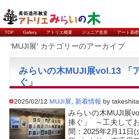
TOP
Gallery
アトリエ概要
ジュニア造形
アート基礎
‘MUJI展’ カテゴリーのアーカイブ
みらいの木MUJI展vol.13
ぐ」
2025/02/12
MUJI展
,
新着情報
by takeshita
みらいの木MUJI展v
捧ぐ」 ～工夫して
間：2025年2月11日(