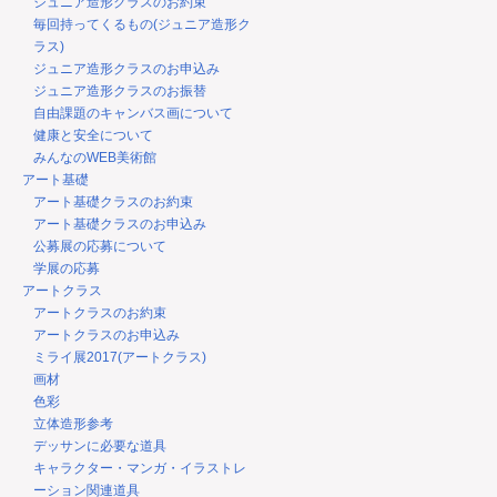
ジュニア造形クラスのお約束
毎回持ってくるもの(ジュニア造形ク
ラス)
ジュニア造形クラスのお申込み
ジュニア造形クラスのお振替
自由課題のキャンバス画について
健康と安全について
みんなのWEB美術館
アート基礎
アート基礎クラスのお約束
アート基礎クラスのお申込み
公募展の応募について
学展の応募
アートクラス
アートクラスのお約束
アートクラスのお申込み
ミライ展2017(アートクラス)
画材
色彩
立体造形参考
デッサンに必要な道具
キャラクター・マンガ・イラストレ
ーション関連道具