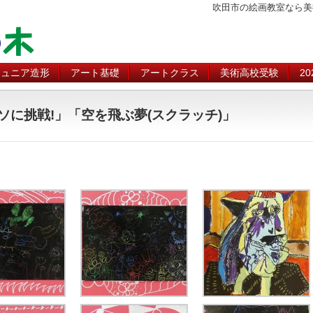
吹田市の絵画教室なら美
ジュニア造形
アート基礎
アートクラス
美術高校受験
2
ピカソに挑戦!」「空を飛ぶ夢(スクラッチ)」