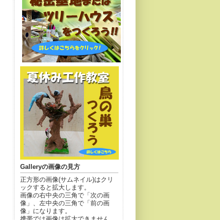
Galleryの画像の見方
正方形の画像(サムネイル)はクリ
ックすると拡大します。
画像の右中央の三角で「次の画
像」、左中央の三角で「前の画
像」になります。
携帯では画像は拡大できません