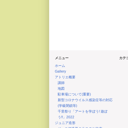
メニュー
カテ
ホーム
Gallery
アトリエ概要
講師
地図
駐車場について(重要)
新型コロナウイルス感染症等の対応
(学級閉鎖等)
千里祭り「アートを学ぼう! 遊ぼ
う!!」2022
ジュニア造形