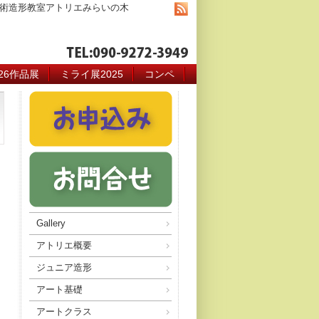
術造形教室アトリエみらいの木
026作品展
ミライ展2025
コンペ
Gallery
アトリエ概要
ジュニア造形
アート基礎
アートクラス