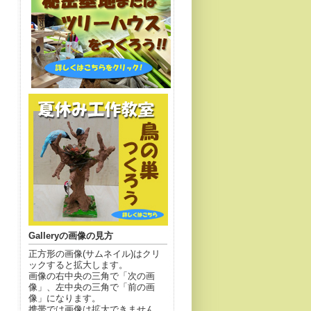
Galleryの画像の見方
正方形の画像(サムネイル)はクリ
ックすると拡大します。
画像の右中央の三角で「次の画
像」、左中央の三角で「前の画
像」になります。
携帯では画像は拡大できません