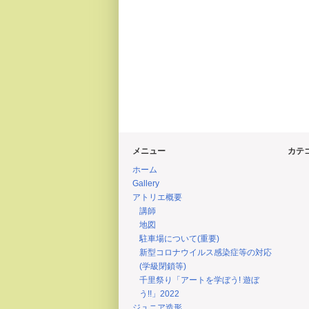
メニュー
カテ
ホーム
Gallery
アトリエ概要
講師
地図
駐車場について(重要)
新型コロナウイルス感染症等の対応
(学級閉鎖等)
千里祭り「アートを学ぼう! 遊ぼ
う!!」2022
ジュニア造形