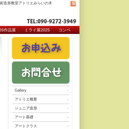
術造形教室アトリエみらいの木
026作品展
ミライ展2025
コンペ
Gallery
アトリエ概要
ジュニア造形
アート基礎
アートクラス