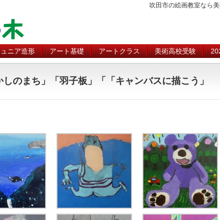
吹田市の絵画教室なら美
ジュニア造形
アート基礎
アートクラス
美術高校受験
2
)「おかしのまち」「羽子板」「「キャンバスに描こう」