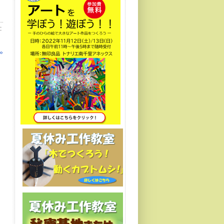
:
」
»