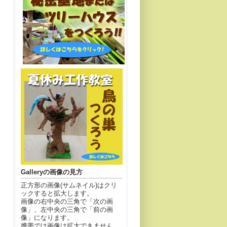
Galleryの画像の見方
正方形の画像(サムネイル)はクリ
ックすると拡大します。
画像の右中央の三角で「次の画
像」、左中央の三角で「前の画
像」になります。
携帯では画像は拡大できません