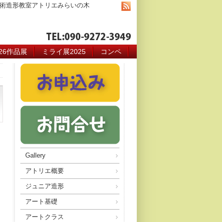
術造形教室アトリエみらいの木
026作品展
ミライ展2025
コンペ
Gallery
アトリエ概要
ジュニア造形
アート基礎
アートクラス