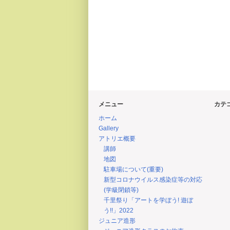
メニュー
カテ
ホーム
Gallery
アトリエ概要
講師
地図
駐車場について(重要)
新型コロナウイルス感染症等の対応
(学級閉鎖等)
千里祭り「アートを学ぼう! 遊ぼ
う!!」2022
ジュニア造形