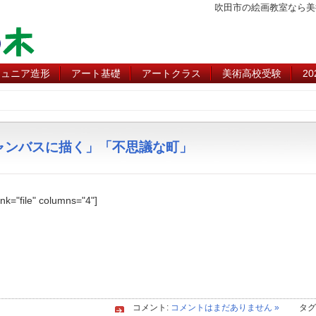
吹田市の絵画教室なら美
ジュニア造形
アート基礎
アートクラス
美術高校受験
2
「キャンバスに描く」「不思議な町」
link="file" columns="4"]
コメント:
コメントはまだありません »
タグ