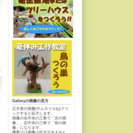
:
Galleryの画像の見方
正方形の画像(サムネイル)はクリ
ックすると拡大します。
画像の右中央の三角で「次の画
像」、左中央の三角で「前の画
像」になります。
携帯では画像は拡大できません