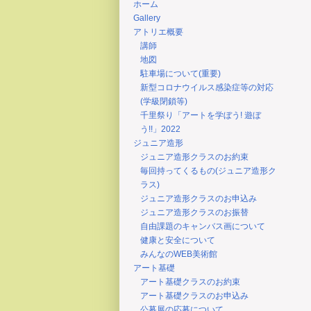
ホーム
Gallery
アトリエ概要
講師
地図
駐車場について(重要)
新型コロナウイルス感染症等の対応
(学級閉鎖等)
千里祭り「アートを学ぼう! 遊ぼ
う!!」2022
ジュニア造形
ジュニア造形クラスのお約束
毎回持ってくるもの(ジュニア造形ク
ラス)
ジュニア造形クラスのお申込み
ジュニア造形クラスのお振替
自由課題のキャンバス画について
健康と安全について
みんなのWEB美術館
アート基礎
アート基礎クラスのお約束
アート基礎クラスのお申込み
公募展の応募について