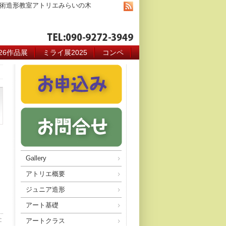
術造形教室アトリエみらいの木
026作品展
ミライ展2025
コンペ
Gallery
アトリエ概要
ジュニア造形
アート基礎
:
アートクラス